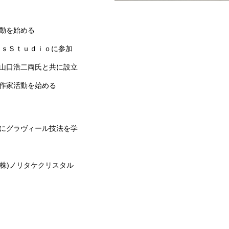
活動を始める
ｓｓＳｔｕｄｉｏに参加
、山口浩二両氏と共に設立
人作家活動を始める
にグラヴィール技法を学
(株)ノリタケクリスタル