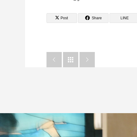
Post
Share
LINE


