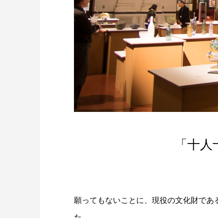
「十人十
願ってもないことに、現役の文化財であ
た。