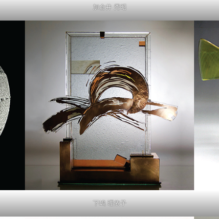
加倉井 秀昭
下嶋 理依子