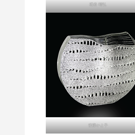
磯谷 晴弘
後藤かよ子