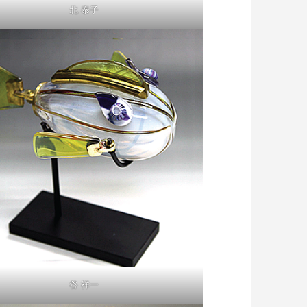
北 泰子
谷 祥一